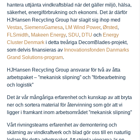
hantera uttjänta vindkraftsblad när det gäller miljö, hälsa,
säkerhet, energiförbrukning och ekonomi. Det är därför
HJHansen Recycling Group har slagit sig ihop med
Vestas
,
SiemensGamesa
,
LM Wind Power
,
Ørsted
,
FLSmidth
,
Makeen Energy
,
SDU
,
DTU
och
Energy
Cluster Denmark
i detta treåriga DecomBlades-projekt,
som delvis finansieras av
Innovationsfonden Danmarks
Grand Solutions-program
.
HJHansen Recycling Group ansvarar för två av åtta
arbetspaket – ”mekanisk slipning” och ”förbearbetning
och logistik”
Det är vår mångåriga erfarenhet och kunskap av att bryta
ner och sortera material för återvinning som gör att vi
ligger i framkant inom arbetsområdet ”mekanisk slipning”
Vårt rivningsteams erfarenhet av demontering och
skärning av vindkraftverk och blad gör oss till en naturlig
ledare för detta arbetspaket. Att strimla vingarna är en