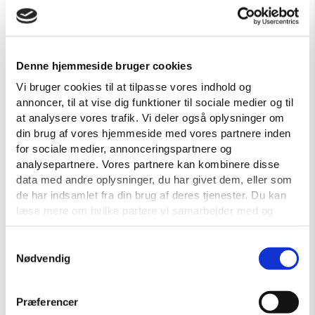
utrustning motsvarar utsläppen från ca. 20 000 personer i
Danmark.
Elektronikskrotet som inte går att återvinna bryts ner i
Denne hjemmeside bruger cookies
mindre bitar så att vi kan sortera isär de olika typerna av
Vi bruger cookies til at tilpasse vores indhold og
material: järn, metaller, plast etc. På så sätt hamnar 87 %
annoncer, til at vise dig funktioner til sociale medier og til
av all småelektronik idag med att återvinnas till ny
at analysere vores trafik. Vi deler også oplysninger om
produkter.
din brug af vores hjemmeside med vores partnere inden
for sociale medier, annonceringspartnere og
analysepartnere. Vores partnere kan kombinere disse
Läs mer om samarbetet här
data med andre oplysninger, du har givet dem, eller som
de har indsamlet fra din brug af deres tjenester. Du kan
læse mere om hvilke partere vi samarbejder med og
videregiver oplysninger til, samt hvordan vi behandler
dine oplysninger i vores
cookiepolitik
Samtykkevalg
Du kan altid ændre i eller trække dit samtykke tilbage ved
Nødvendig
Sjötransport
at klikke på ikonet nederst i venstre hjørne.
Præferencer
Skrot är ofta stort och tungt. Därför ligger de allra flesta