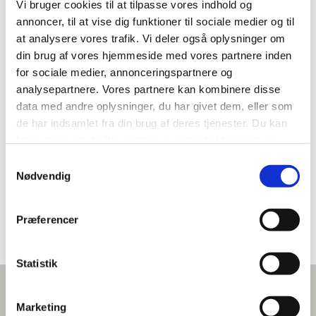
Vi bruger cookies til at tilpasse vores indhold og
Rent aluminium skickas i första hand
annoncer, til at vise dig funktioner til sociale medier og til
direkt till aluminiumsmältverk i Europa.
at analysere vores trafik. Vi deler også oplysninger om
Det uppskattas att upp till
95 % energi
din brug af vores hjemmeside med vores partnere inden
sparas
genom att återvinna aluminium
for sociale medier, annonceringspartnere og
jämfört med att producera jungfruligt
analysepartnere. Vores partnere kan kombinere disse
aluminium.
data med andre oplysninger, du har givet dem, eller som
de har indsamlet fra din brug af deres tjenester. Du kan
læse mere om hvilke partere vi samarbejder med og
videregiver oplysninger til, samt hvordan vi behandler
Samtykkevalg
dine oplysninger i vores
cookiepolitik
Nødvendig
Kontakt Bo
Du kan altid ændre i eller trække dit samtykke tilbage ved
at klikke på ikonet nederst i venstre hjørne.
Præferencer
Statistik
Marketing