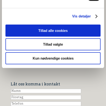
Kontakta oss -
Ring eller mejla
Vis detaljer
Med vår gedigna kunskap kan HJHansen ge dig och
ditt företag råd om de bästa lösningarna. Kontakta
Tillad alle cookies
oss så kommer vi att ge dig ett skräddarsytt
erbjudande genom en nära dialog.
Tillad valgte
Kun nødvendige cookies
+45 63 10 91 00
Hitta medarbetare
Låt oss komma i kontakt