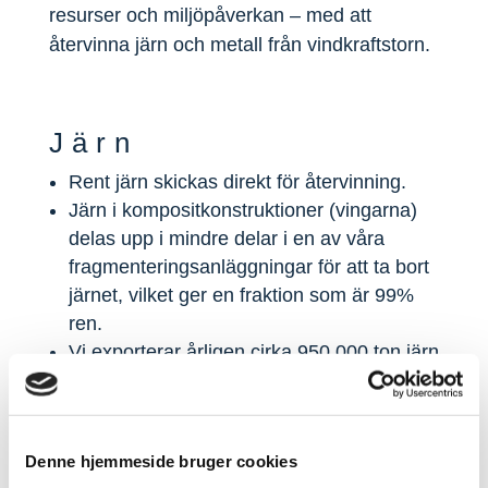
resurser och miljöpåverkan – med att
återvinna järn och metall från vindkraftstorn.
Järn
Rent järn skickas direkt för återvinning.
Järn i kompositkonstruktioner (vingarna)
delas upp i mindre delar i en av våra
fragmenteringsanläggningar för att ta bort
järnet, vilket ger en fraktion som är 99%
ren.
Vi exporterar årligen cirka 950 000 ton järn
från Danmark.
Aluminium
Denne hjemmeside bruger cookies