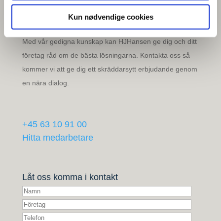
Kontakta oss -
Kun nødvendige cookies
Ring eller mejla
Med vår gedigna kunskap kan HJHansen ge dig och ditt
företag råd om de bästa lösningarna. Kontakta oss så
kommer vi att ge dig ett skräddarsytt erbjudande genom
en nära dialog.
+45 63 10 91 00
Hitta medarbetare
Låt oss komma i kontakt