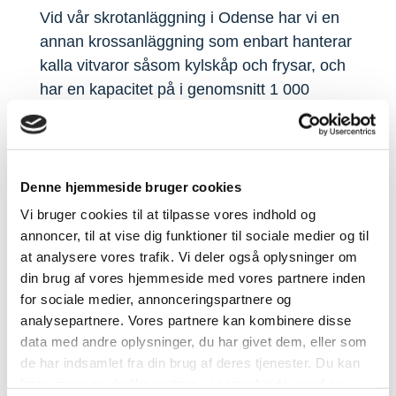
Vid vår skrotanläggning i Odense har vi en
annan krossanläggning som enbart hanterar
kalla vitvaror såsom kylskåp och frysar, och
har en kapacitet på i genomsnitt 1 000
enheter per dag.
Exempel på järn i
Denne hjemmeside bruger cookies
vardagen:
Vi bruger cookies til at tilpasse vores indhold og
Byggmaterial – balk, plåt och durk
annoncer, til at vise dig funktioner til sociale medier og til
Rör och stänger
at analysere vores trafik. Vi deler også oplysninger om
Ventilations rör
din brug af vores hjemmeside med vores partnere inden
Tåg skenor
for sociale medier, annonceringspartnere og
Stål fälgar
analysepartnere. Vores partnere kan kombinere disse
data med andre oplysninger, du har givet dem, eller som
de har indsamlet fra din brug af deres tjenester. Du kan
læse mere om hvilke partere vi samarbejder med og