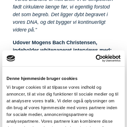
født cirkulære længe før, vi egentlig forstod
det som begreb. Det ligger dybt begravet i
vores DNA, og det bygger vi kontinuerligt
videre på.”
Udover Mogens Bach Christensen,
indeholder whitepaperet interviews med:
Lars Hedal fra Hesehus,
Mads Pedersen fra Nordic Greens,
Michael Søndergaard fra Scan-Hide,
Denne hjemmeside bruger cookies
Kim Birkerød fra S. Guldfeldt Nielsen
Erik Sandberg fra Orifarm
Vi bruger cookies til at tilpasse vores indhold og
annoncer, til at vise dig funktioner til sociale medier og til
at analysere vores trafik. Vi deler også oplysninger om
din brug af vores hjemmeside med vores partnere inden
for sociale medier, annonceringspartnere og
Læs hele interviewet i whitepaperet fra
analysepartnere. Vores partnere kan kombinere disse