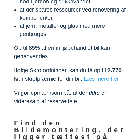
ned i jorden og drikkevandet.
at der spares ressourcer ved renovering af
komponenter.
at jern, metaller og glas med mere
genbruges.
Op til 85% af en miljøbehandlet bil kan
genanvendes.
Ifølge Skrotordningen kan du få op til
2.770
kr.
i skrotpræmie for din bil.
Læs mere her
Vi gør opmærksom på, at der
ikke
er
videresalg af reservedele.
Find den
Bildemontering, der
ligger tættest på