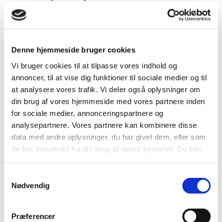
Fredag: 07:30-15:00
Ring og aftal tid til afhentning af bil.
Denne hjemmeside bruger cookies
Tlf:
44 40 99 14
Vi bruger cookies til at tilpasse vores indhold og
Mail:
BDGA@hjhansen.dk
annoncer, til at vise dig funktioner til sociale medier og til
at analysere vores trafik. Vi deler også oplysninger om
Odense
din brug af vores hjemmeside med vores partnere inden
Havnegade 155
for sociale medier, annonceringspartnere og
5000 Odense C
analysepartnere. Vores partnere kan kombinere disse
data med andre oplysninger, du har givet dem, eller som
Få rutevejledning her
de har indsamlet fra din brug af deres tjenester. Du kan
læse mere om hvilke partere vi samarbejder med og
Åbningstider for
videregiver oplysninger til, samt hvordan vi behandler
udlevering:
Samtykkevalg
dine oplysninger i vores
cookiepolitik
Nødvendig
Mandag-torsdag 07:30-15:00
Du kan altid ændre i eller trække dit samtykke tilbage ved
Fredag: 07:30-13:30
at klikke på ikonet nederst i venstre hjørne.
Præferencer