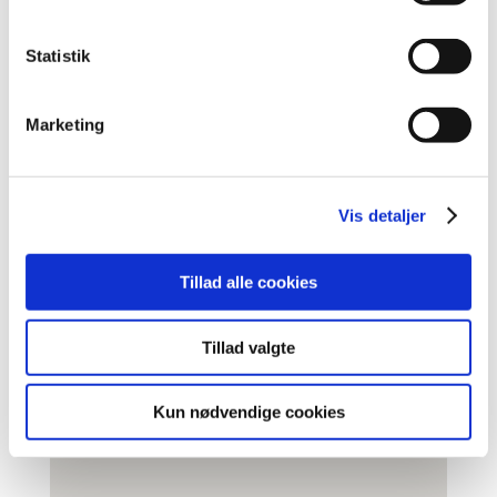
Øvrige henvendelser:
Mandag-torsdag 07:00-15:30
Statistik
Fredag: 07:00-14:00
Ring og aftal tid til afhentning af bil.
Marketing
Tlf:
63 10 91 62
Mail:
BDOD@hjhansen.dk
Vis detaljer
Tillad alle cookies
Tillad valgte
Kun nødvendige cookies